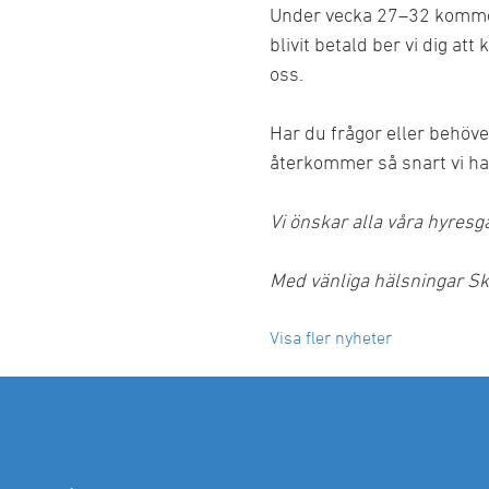
Under vecka 27–32 kommer 
Bostadsrätter till salu
Våra områden och fastigheter
Mora
Sälen
blivit betald ber vi dig a
Tomter till salu
Rättvik
Malung
oss.
Förrådsplatser
Sälen
Vansbro
Byggservice privatpersoner
Offertförfrågan
Har du frågor eller behö
Försäkringsskador
Tidigare måleriprojekt
återkommer så snart vi ha
Byggservice för företag
Vi önskar alla våra hyresg
Reklamationer
Med vänliga hälsningar S
Visa fler nyheter