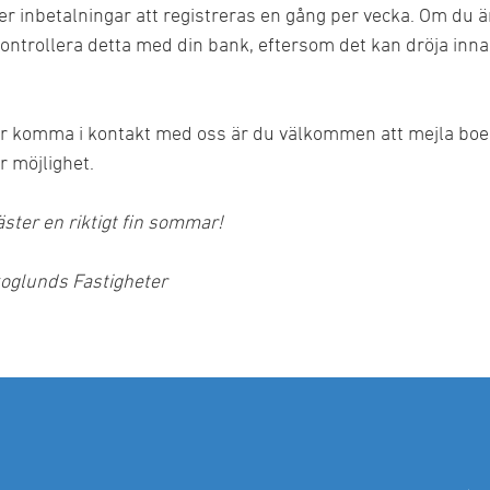
inbetalningar att registreras en gång per vecka. Om du ä
tt kontrollera detta med din bank, eftersom det kan dröja in
Bolla dina b
ver komma i kontakt med oss är du välkommen att mejla bo
Skicka in offe
För privat
Kontorsh
Mina s
med o
r möjlighet.
äster en riktigt fin sommar!
koglunds Fastigheter