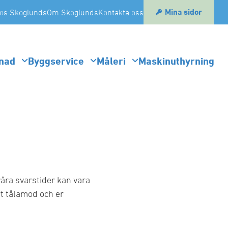
Mina sidor
os Skoglunds
Om Skoglunds
Kontakta oss
nad
Byggservice
Måleri
Maskinuthyrning
åra svarstider kan vara
ert tålamod och er