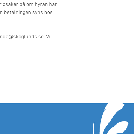
r osäker på om hyran har
nan betalningen syns hos
yggplaner
ende@skoglunds.se. Vi
rtförfrågan
personer
otell
idor
Med känsla för historien
Tidigare måleriprojekt
Lediga lägenheter
Här finns vi
För företag
ss