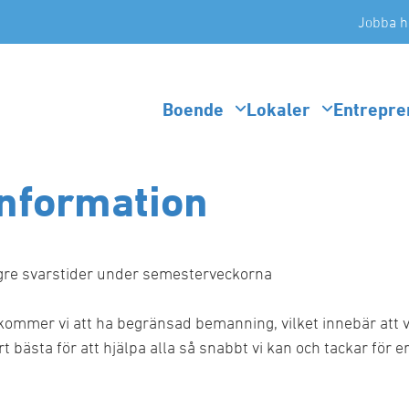
Jobba h
Boende
Lokaler
Entrepre
nformation
re svarstider under semesterveckorna
mmer vi att ha begränsad bemanning, vilket innebär att v
årt bästa för att hjälpa alla så snabbt vi kan och tackar för 