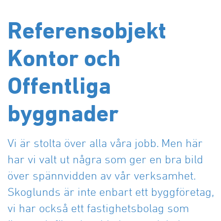
Lager och Industribyggnader
Mina sidor
Tillstånd för installationer
Rättvik
Förrådsutrymme
Sälen
Specialprojekt
Referensobjekt
Tips för eget brandskydd
Sälen
Företagsforum
Malung
Samverkansentreprenad och Partnering
Våra områden och fastigheter
Byggservice privatpersoner
Vansbro
Projektutveckling och Samhällsbyggnad
Företagsforum Leksand
Kontor och
Bostadsrätter till salu
Försäkringsskador
Offertförfrågan
Företagsforum Rättvik
Byggservice för företag
Tidigare måleriprojekt
BRF Nygård 3 (Hesseborns etapp 2)
Företagsforum Mora
Offentliga
Reklamationer
BRF Dal-Jerk etapp 2
Våra områden och fastigheter
Tomter till salu
byggnader
Förrådsplatser
Vi är stolta över alla våra jobb. Men här
har vi valt ut några som ger en bra bild
över spännvidden av vår verksamhet.
Skoglunds är inte enbart ett byggföretag,
vi har också ett fastighetsbolag som