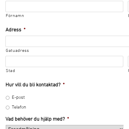
Förnamn
Adress
*
Bolla dina b
Skicka in offe
För privat
Kontorsh
Mina s
med o
Gatuadress
Stad
Hur vill du bli kontaktad?
*
E-post
Telefon
Vad behöver du hjälp med?
*