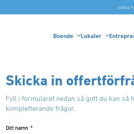
Jobba h
Boende
Lokaler
Entrepre
Skicka in offertförfr
Fyll i formuläret nedan så gott du kan så h
kompletterande frågor.
Ditt namn
*