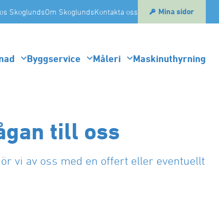
Mina sidor
os Skoglunds
Om Skoglunds
Kontakta oss
nad
Byggservice
Måleri
Maskinuthyrning
ågan till oss
ör vi av oss med en offert eller eventuellt