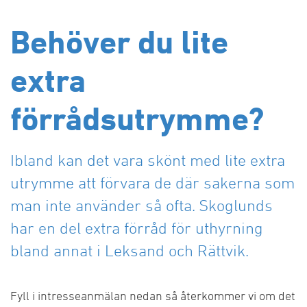
Lager och Industribyggnader
Mina sidor
Tillstånd för installationer
Rättvik
Förrådsutrymme
Sälen
Specialprojekt
Behöver du lite
Tips för eget brandskydd
Sälen
Företagsforum
Malung
Samverkansentreprenad och Partnering
Våra områden och fastigheter
Byggservice privatpersoner
Vansbro
Projektutveckling och Samhällsbyggnad
Företagsforum Leksand
extra
Bostadsrätter till salu
Försäkringsskador
Offertförfrågan
Företagsforum Rättvik
Byggservice för företag
Tidigare måleriprojekt
BRF Nygård 3 (Hesseborns etapp 2)
Företagsforum Mora
förrådsutrymme?
Reklamationer
BRF Dal-Jerk etapp 2
Våra områden och fastigheter
Tomter till salu
Förrådsplatser
Ibland kan det vara skönt med lite extra
utrymme att förvara de där sakerna som
man inte använder så ofta. Skoglunds
har en del extra förråd för uthyrning
bland annat i Leksand och Rättvik.
Fyll i intresseanmälan nedan så återkommer vi om det