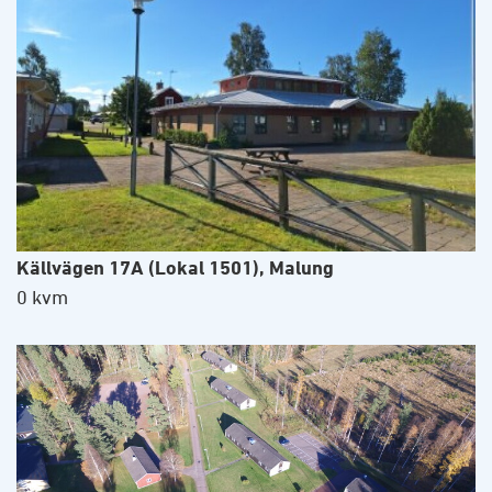
Källvägen 17A (Lokal 1501), Malung
0 kvm