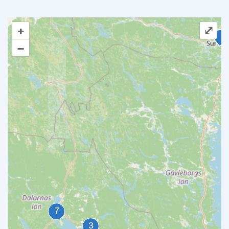
+
⤢
–