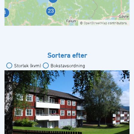
©
OpenStreetMap
contributors.
Sortera efter
Storlek (kvm)
Bokstavsordning