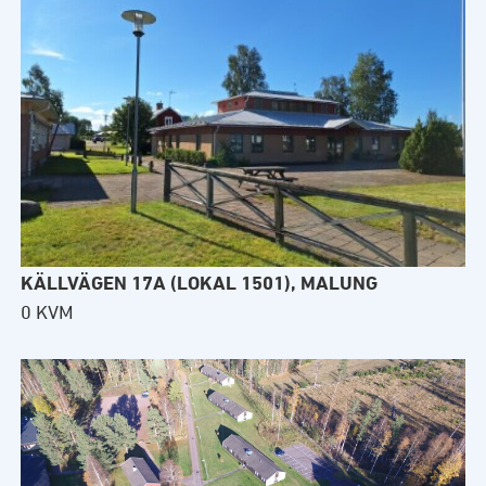
KÄLLVÄGEN 17A (LOKAL 1501), MALUNG
0 KVM