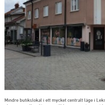
Bolla dina b
Skicka in offe
För privat
Kontorsh
Mina s
med o
Mindre butikslokal i ett mycket centralt läge i Le