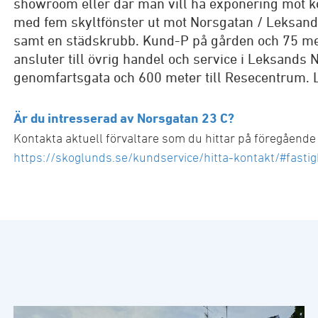
showroom eller där man vill ha exponering mot k
med fem skyltfönster ut mot Norsgatan / Leksan
samt en städskrubb. Kund-P på gården och 75 mete
ansluter till övrig handel och service i Leksands
genomfartsgata och 600 meter till Resecentrum.
Är du intresserad av Norsgatan 23 C?
Kontakta aktuell förvaltare som du hittar på föregående s
https://skoglunds.se/kundservice/hitta-kontakt/#fastig