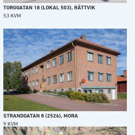
TORGGATAN 18 (LOKAL 503), RÄTTVIK
53 KVM
STRANDGATAN 8 (2526), MORA
9 KVM