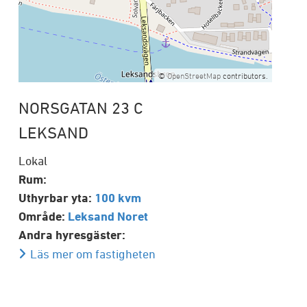
Bostadsrätter till salu
Våra områden och fastigheter
Mora
Sälen
Tomter till salu
Rättvik
Malung
Förrådsplatser
Sälen
Vansbro
©
OpenStreetMap
contributors.
Byggservice privatpersoner
Offertförfrågan
Försäkringsskador
Tidigare måleriprojekt
NORSGATAN 23 C
Byggservice för företag
LEKSAND
Reklamationer
Lokal
Rum:
Uthyrbar yta:
100 kvm
Område:
Leksand Noret
Andra hyresgäster:
Läs mer om fastigheten