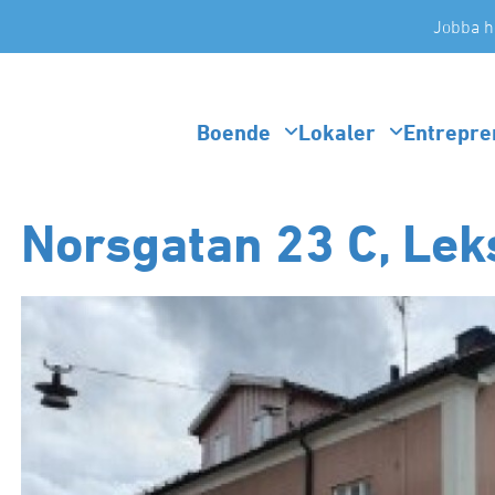
Jobba h
Boende
Lokaler
Entrepre
Norsgatan 23 C, Le