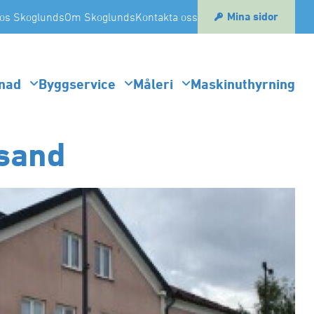
Mina sidor
os Skoglunds
Om Skoglunds
Kontakta oss
nad
Byggservice
Måleri
Maskinuthyrning
ksand