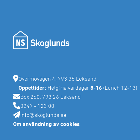
Bostadsrätter till salu
Våra områden och fastigheter
Mora
Sälen
Tomter till salu
Rättvik
Malung
Förrådsplatser
Sälen
Vansbro
Byggservice privatpersoner
Offertförfrågan
Försäkringsskador
Tidigare måleriprojekt
Byggservice för företag
Reklamationer
Övermovägen 4, 793 35 Leksand
Öppettider:
Helgfria vardagar
8-16
(Lunch 12-13)
Box 260, 793 26 Leksand
0247 - 123 00
info@skoglunds.se
Om användning av cookies