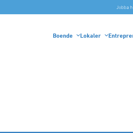
Jobba h
Boende
Lokaler
Entrepre