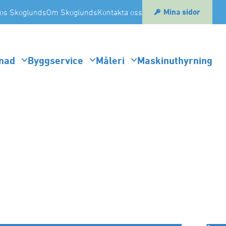
Mina sidor
os Skoglunds
Om Skoglunds
Kontakta oss
nad
Byggservice
Måleri
Maskinuthyrning