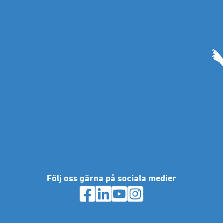
Bolla dina b
Skicka in offe
För privat
Kontorsh
Mina s
med o
Följ oss gärna på sociala medier