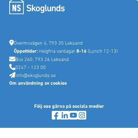
Lager och Industribyggnader
Mina sidor
Tillstånd för installationer
Rättvik
Förrådsutrymme
Sälen
Specialprojekt
Tips för eget brandskydd
Sälen
Företagsforum
Malung
Samverkansentreprenad och Partnering
Våra områden och fastigheter
Byggservice privatpersoner
Vansbro
Projektutveckling och Samhällsbyggnad
Företagsforum Leksand
Bostadsrätter till salu
Försäkringsskador
Offertförfrågan
Företagsforum Rättvik
Byggservice för företag
Tidigare måleriprojekt
BRF Nygård 3 (Hesseborns etapp 2)
Övermovägen 4, 793 35 Leksand
Företagsforum Mora
Reklamationer
Öppettider:
Helgfria vardagar
8-16
(Lunch 12-13)
BRF Dal-Jerk etapp 2
Våra områden och fastigheter
Box 260, 793 26 Leksand
Tomter till salu
0247 - 123 00
Förrådsplatser
info@skoglunds.se
Om användning av cookies
Följ oss gärna på sociala medier