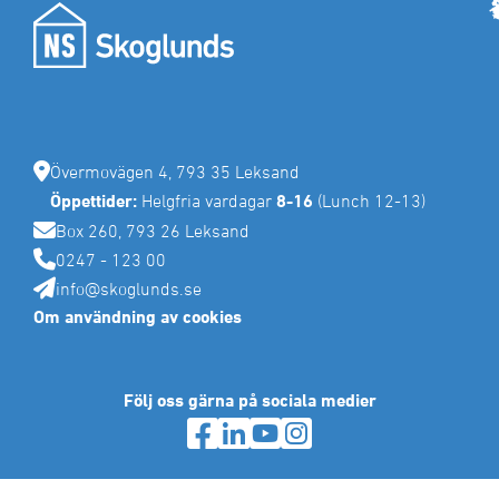
Lager och Industribyggnader
Mina sidor
Tillstånd för installationer
Rättvik
Förrådsutrymme
Sälen
Specialprojekt
Tips för eget brandskydd
Sälen
Företagsforum
Malung
Samverkansentreprenad och Partnering
Våra områden och fastigheter
Byggservice privatpersoner
Vansbro
Projektutveckling och Samhällsbyggnad
Företagsforum Leksand
Bostadsrätter till salu
Försäkringsskador
Offertförfrågan
Företagsforum Rättvik
Byggservice för företag
Tidigare måleriprojekt
BRF Nygård 3 (Hesseborns etapp 2)
Företagsforum Mora
Övermovägen 4, 793 35 Leksand
Reklamationer
BRF Dal-Jerk etapp 2
Våra områden och fastigheter
Öppettider:
Helgfria vardagar
8-16
(Lunch 12-13)
Tomter till salu
Box 260, 793 26 Leksand
Förrådsplatser
0247 - 123 00
info@skoglunds.se
Om användning av cookies
Följ oss gärna på sociala medier