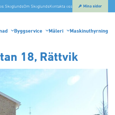
Mina sidor
os Skoglunds
Om Skoglunds
Kontakta oss
nad
Byggservice
Måleri
Maskinuthyrning
an 18, Rättvik