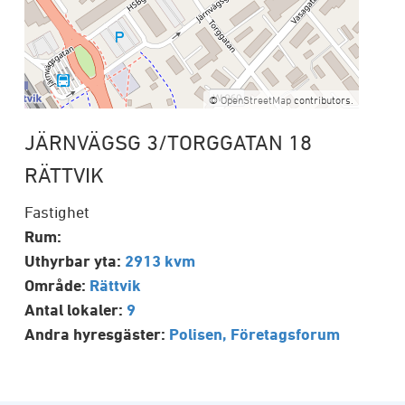
Bostadsrätter till salu
Våra områden och fastigheter
Mora
Sälen
Tomter till salu
Rättvik
Malung
Förrådsplatser
Sälen
Vansbro
©
OpenStreetMap
contributors.
Byggservice privatpersoner
Offertförfrågan
Försäkringsskador
Tidigare måleriprojekt
JÄRNVÄGSG 3/TORGGATAN 18
Byggservice för företag
RÄTTVIK
Reklamationer
Fastighet
Rum:
Uthyrbar yta:
2913 kvm
Område:
Rättvik
Antal lokaler:
9
Andra hyresgäster:
Polisen, Företagsforum