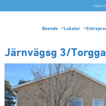
Jobba h
Boende
Lokaler
Entrepre
Järnvägsg 3/Torggat