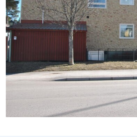
Bolla dina b
Skicka in offe
För privat
Kontorsh
Mina s
med o