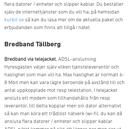
flera datorer / enheter och slipper kablar. Du beställer
själv de internettjänster som du vill ha, på hemsidan
kurbit.se
så kan du läsa mer om de aktuella paket och
erbjudanden som finns att tillgå i nätet.
Bredband Tällberg
Bredband via telejacket
, ADSL-anslutning.
Hyresgästen väljer själv vilken tjänsteleverantör och
hastighet som man vill ha. Max hastighet är normalt 6-
8 Mbit men kan vara lägre beroende på avstånd till och
antal uppkopplade mot resp telestation. I telejacket
ansluts ett modem som tillhandahålls från resp
leverantör, till detta kopplar men sin dator alternativt
så kan man köra ett trådlöst nätverk (wi-fi), du kan då
ansluta flera datorer / enheter och slipper kablar.
ADSL nätet kommer på sikt att läggas ner men ser ut