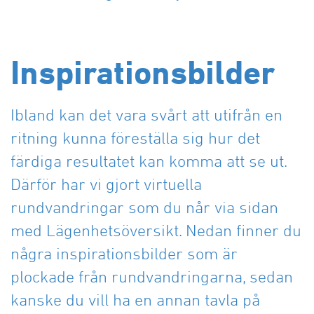
Lager och Industribyggnader
Mina sidor
Tillstånd för installationer
Rättvik
Förrådsutrymme
Sälen
Specialprojekt
Tips för eget brandskydd
Sälen
Företagsforum
Malung
Samverkansentreprenad och Partnering
Våra områden och fastigheter
Byggservice privatpersoner
Vansbro
Projektutveckling och Samhällsbyggnad
Inspirationsbilder
Företagsforum Leksand
Bostadsrätter till salu
Försäkringsskador
Offertförfrågan
Företagsforum Rättvik
Byggservice för företag
Tidigare måleriprojekt
BRF Nygård 3 (Hesseborns etapp 2)
Företagsforum Mora
Reklamationer
Ibland kan det vara svårt att utifrån en
BRF Dal-Jerk etapp 2
Våra områden och fastigheter
ritning kunna föreställa sig hur det
Tomter till salu
Förrådsplatser
färdiga resultatet kan komma att se ut.
Därför har vi gjort virtuella
rundvandringar som du når via sidan
med Lägenhetsöversikt. Nedan finner du
några inspirationsbilder som är
plockade från rundvandringarna, sedan
kanske du vill ha en annan tavla på