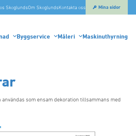
Mina sidor
os Skoglunds
Om Skoglunds
Kontakta oss
nad
Byggservice
Måleri
Maskinuthyrning
rar
t kan användas som ensam dekoration tillsammans med