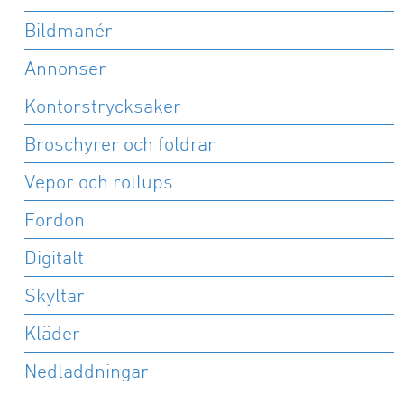
Bostadsrätter till salu
Våra områden och fastigheter
Mora
Sälen
Bildmanér
Tomter till salu
Rättvik
Malung
Annonser
Förrådsplatser
Sälen
Vansbro
Kontorstrycksaker
Byggservice privatpersoner
Offertförfrågan
Försäkringsskador
Tidigare måleriprojekt
Broschyrer och foldrar
Byggservice för företag
Vepor och rollups
Reklamationer
Fordon
Digitalt
Skyltar
Kläder
Nedladdningar