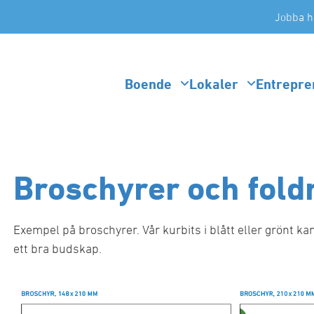
Jobba h
Boende
Lokaler
Entrepre
Broschyrer och fold
Exempel på broschyrer. Vår kurbits i blått eller grön
ett bra budskap.