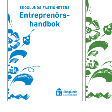
Bolla dina b
Skicka in offe
För privat
Kontorsh
Mina s
med o