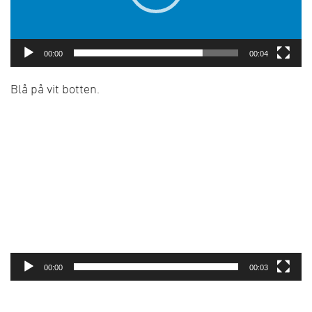
00:00
00:04
Blå på vit botten.
Videospelare
00:00
00:03